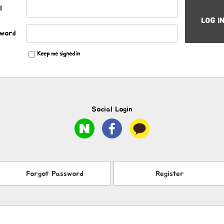
l
LOG I
word
Keep me signed in
Social Login
Forgot Password
Register