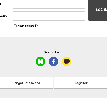
l
LOG I
word
Keep me signed in
Social Login
Forgot Password
Register