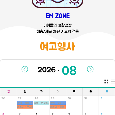
EM ZONE
아이들의 생활공간
해충/세균 차단 시스템 적용
여고행사
.
일
월
화
수
목
금
토
26
27
28
29
30
31
1
수영 - 하늘, 새싹반
물총 - 은하수, 새싹, 병아리반
수영 - 무지개, 씨앗반
몸놀이 - 무지개, 씨앗반
몸놀이 - 하늘, 새싹반
2
3
4
5
6
7
8