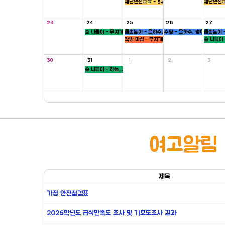
재난안전교육 - 5세
재난안전교
23
24
25
26
27
숲 나들이 - 무지개, 씨앗반
물총놀이 - 은하수, 새싹, 병아리반
수영 - 은하수, 병아리반
물총놀이 -
책방 마실 - 무지개 ,하늘반
숲 나들이 
30
31
1
2
3
숲 나들이 - 하늘, 새싹반
여고알림
제목
가정 안전점검표
2026학년도 급식만족도 조사 및 기호도조사 결과