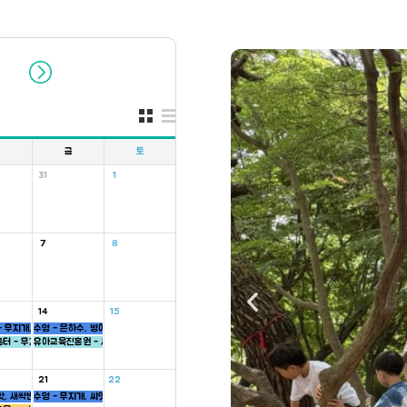
목
금
토
31
1
7
8
14
15
 무지개, 씨앗, 하늘반
수영 - 은하수, 병아리반
반
터 - 무지개반
유아교육진흥원 - 씨앗반
21
22
앗, 새싹반
수영 - 무지개, 씨앗반