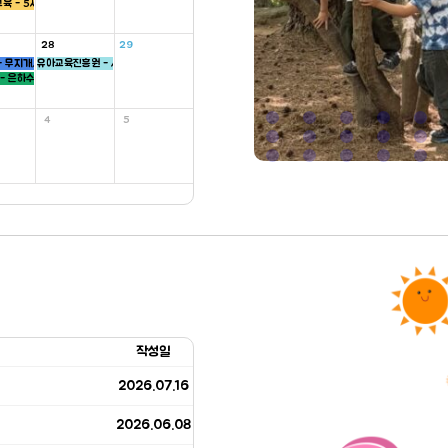
육 - 5세
28
29
 무지개, 씨앗, 하늘반
유아교육진흥원 - 새싹반
- 은하수, 병아리반
4
5
작성일
2026.07.16
2026.06.08