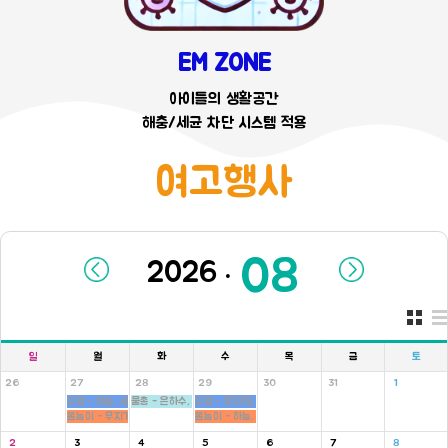
EM ZONE
아이들의 생활공간
해충/세균 차단 시스템 적용
여고행사
.
일
월
화
수
목
금
토
26
27
28
29
30
31
1
수영 - 하늘, 새싹반
물총 - 은하수, 새싹, 병아리반
수영 - 무지개, 씨앗반
몸놀이 - 무지개, 씨앗반
몸놀이 - 하늘, 새싹반
2
3
4
5
6
7
8