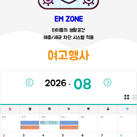
EM ZONE
아이들의 생활공간
해충/세균 차단 시스템 적용
여고행사
.
일
월
화
수
목
금
토
26
27
28
29
30
31
1
수영 - 하늘, 새싹반
물총 - 은하수, 새싹, 병아리반
수영 - 무지개, 씨앗반
몸놀이 - 무지개, 씨앗반
몸놀이 - 하늘, 새싹반
2
3
4
5
6
7
8