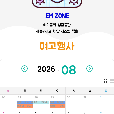
EM ZONE
아이들의 생활공간
해충/세균 차단 시스템 적용
여고행사
.
일
월
화
수
목
금
토
26
27
28
29
30
31
1
수영 - 하늘, 새싹반
물총 - 은하수, 새싹, 병아리반
수영 - 무지개, 씨앗반
몸놀이 - 무지개, 씨앗반
몸놀이 - 하늘, 새싹반
2
3
4
5
6
7
8