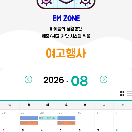
EM ZONE
아이들의 생활공간
해충/세균 차단 시스템 적용
여고행사
.
일
월
화
수
목
금
토
26
27
28
29
30
31
1
수영 - 하늘, 새싹반
물총 - 은하수, 새싹, 병아리반
수영 - 무지개, 씨앗반
몸놀이 - 무지개, 씨앗반
몸놀이 - 하늘, 새싹반
2
3
4
5
6
7
8