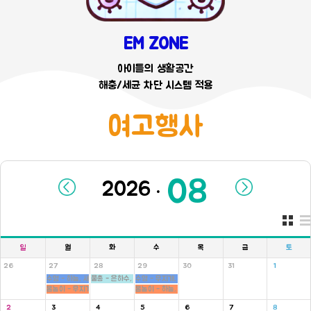
EM ZONE
아이들의 생활공간
해충/세균 차단 시스템 적용
여고행사
.
일
월
화
수
목
금
토
26
27
28
29
30
31
1
수영 - 하늘, 새싹반
물총 - 은하수, 새싹, 병아리반
수영 - 무지개, 씨앗반
몸놀이 - 무지개, 씨앗반
몸놀이 - 하늘, 새싹반
2
3
4
5
6
7
8