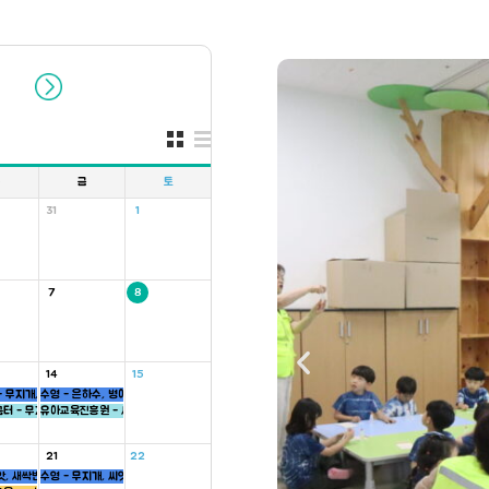
목
금
토
31
1
7
8
14
15
 무지개, 씨앗, 하늘반
수영 - 은하수, 병아리반
반
터 - 무지개반
유아교육진흥원 - 씨앗반
21
22
앗, 새싹반
수영 - 무지개, 씨앗반