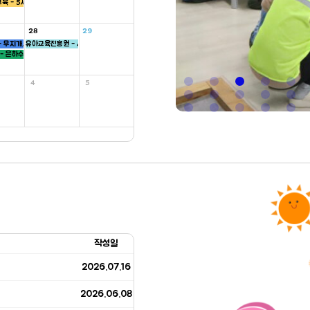
육 - 5세
28
29
 무지개, 씨앗, 하늘반
유아교육진흥원 - 새싹반
- 은하수, 병아리반
4
5
작성일
2026.07.16
2026.06.08