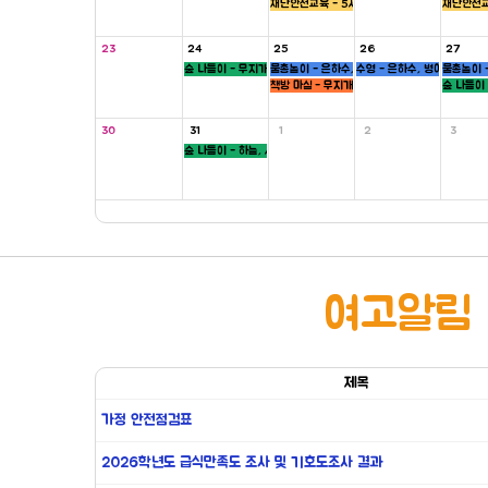
재난안전교육 - 5세
재난안전교
23
24
25
26
27
숲 나들이 - 무지개, 씨앗반
물총놀이 - 은하수, 새싹, 병아리반
수영 - 은하수, 병아리반
물총놀이 -
책방 마실 - 무지개 ,하늘반
숲 나들이 
30
31
1
2
3
숲 나들이 - 하늘, 새싹반
여고알림
제목
가정 안전점검표
2026학년도 급식만족도 조사 및 기호도조사 결과