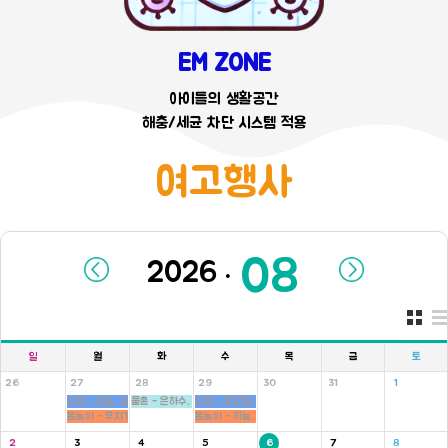
EM ZONE
아이들의 생활공간
해충/세균 차단 시스템 적용
여고행사
.
일
월
화
수
목
금
토
26
27
28
29
30
31
1
수영 - 하늘, 새싹반
물총 - 은하수, 새싹, 병아리반
수영 - 무지개, 씨앗반
몸놀이 - 무지개, 씨앗반
몸놀이 - 하늘, 새싹반
2
3
4
5
6
7
8