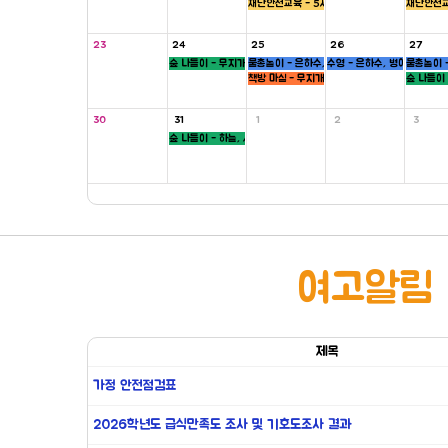
재난안전교육 - 5세
재난안전교
23
24
25
26
27
숲 나들이 - 무지개, 씨앗반
물총놀이 - 은하수, 새싹, 병아리반
수영 - 은하수, 병아리반
물총놀이 -
책방 마실 - 무지개 ,하늘반
숲 나들이 
30
31
1
2
3
숲 나들이 - 하늘, 새싹반
여고알림
제목
가정 안전점검표
2026학년도 급식만족도 조사 및 기호도조사 결과