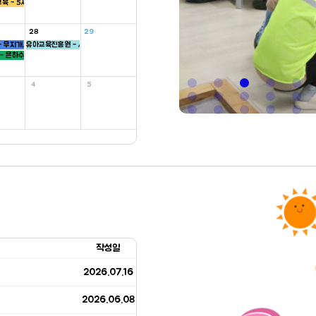
육 - 5세
28
29
 무지개, 씨앗, 하늘반
유아교육진흥원 - 새싹반
- 은하수, 병아리반
4
5
작성일
2026.07.16
2026.06.08