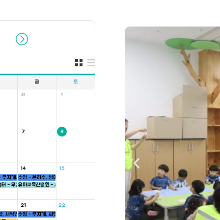
목
금
토
31
1
7
8
14
15
 무지개, 씨앗, 하늘반
수영 - 은하수, 병아리반
반
터 - 무지개반
유아교육진흥원 - 씨앗반
21
22
앗, 새싹반
수영 - 무지개, 씨앗반