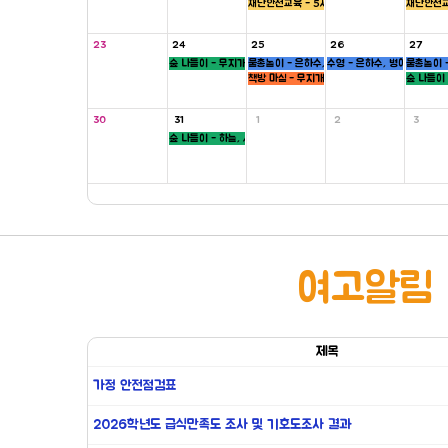
재난안전교육 - 5세
재난안전교
23
24
25
26
27
숲 나들이 - 무지개, 씨앗반
물총놀이 - 은하수, 새싹, 병아리반
수영 - 은하수, 병아리반
물총놀이 -
책방 마실 - 무지개 ,하늘반
숲 나들이 
30
31
1
2
3
숲 나들이 - 하늘, 새싹반
여고알림
제목
가정 안전점검표
2026학년도 급식만족도 조사 및 기호도조사 결과