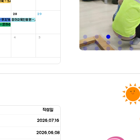
육 - 5세
28
29
 무지개, 씨앗, 하늘반
유아교육진흥원 - 새싹반
- 은하수, 병아리반
4
5
작성일
2026.07.16
2026.06.08