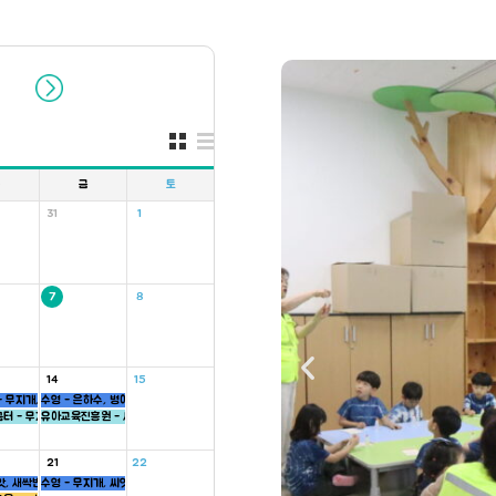
목
금
토
31
1
7
8
14
15
 무지개, 씨앗, 하늘반
수영 - 은하수, 병아리반
반
터 - 무지개반
유아교육진흥원 - 씨앗반
21
22
앗, 새싹반
수영 - 무지개, 씨앗반