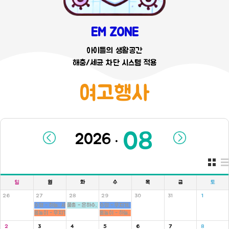
EM ZONE
아이들의 생활공간
해충/세균 차단 시스템 적용
여고행사
.
일
월
화
수
목
금
토
26
27
28
29
30
31
1
수영 - 하늘, 새싹반
물총 - 은하수, 새싹, 병아리반
수영 - 무지개, 씨앗반
몸놀이 - 무지개, 씨앗반
몸놀이 - 하늘, 새싹반
2
3
4
5
6
7
8