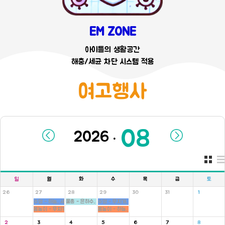
EM ZONE
아이들의 생활공간
해충/세균 차단 시스템 적용
여고행사
.
일
월
화
수
목
금
토
26
27
28
29
30
31
1
수영 - 하늘, 새싹반
물총 - 은하수, 새싹, 병아리반
수영 - 무지개, 씨앗반
몸놀이 - 무지개, 씨앗반
몸놀이 - 하늘, 새싹반
2
3
4
5
6
7
8