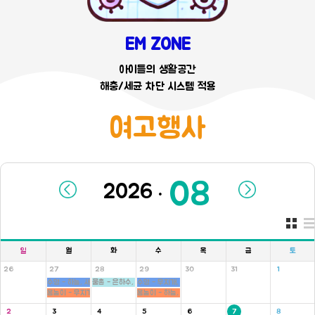
EM ZONE
아이들의 생활공간
해충/세균 차단 시스템 적용
여고행사
.
일
월
화
수
목
금
토
26
27
28
29
30
31
1
수영 - 하늘, 새싹반
물총 - 은하수, 새싹, 병아리반
수영 - 무지개, 씨앗반
몸놀이 - 무지개, 씨앗반
몸놀이 - 하늘, 새싹반
2
3
4
5
6
7
8