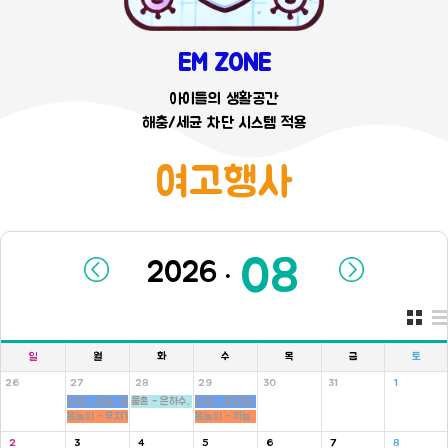
EM ZONE
아이들의 생활공간
해충/세균 차단 시스템 적용
여고행사
.
일
월
화
수
목
금
토
26
27
28
29
30
31
1
수영 - 하늘, 새싹반
물총 - 은하수, 새싹, 병아리반
수영 - 무지개, 씨앗반
몸놀이 - 무지개, 씨앗반
몸놀이 - 하늘, 새싹반
2
3
4
5
6
7
8