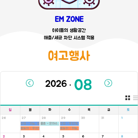
EM ZONE
아이들의 생활공간
해충/세균 차단 시스템 적용
여고행사
.
일
월
화
수
목
금
토
26
27
28
29
30
31
1
수영 - 하늘, 새싹반
물총 - 은하수, 새싹, 병아리반
수영 - 무지개, 씨앗반
몸놀이 - 무지개, 씨앗반
몸놀이 - 하늘, 새싹반
2
3
4
5
6
7
8