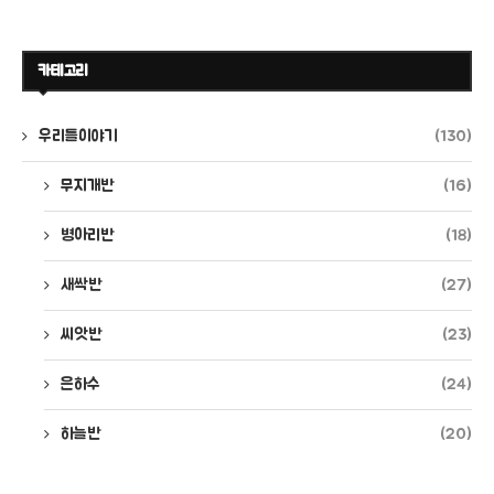
카테고리
우리들이야기
(130)
무지개반
(16)
병아리반
(18)
새싹반
(27)
씨앗반
(23)
은하수
(24)
하늘반
(20)