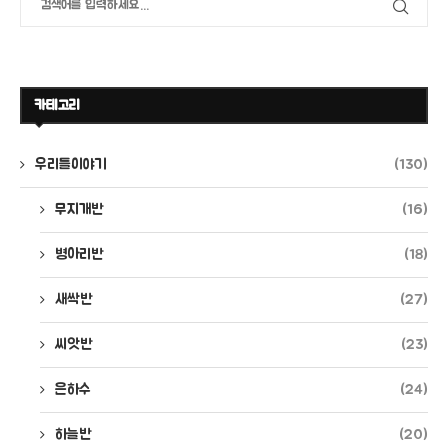
카테고리
우리들이야기
(130)
무지개반
(16)
병아리반
(18)
새싹반
(27)
씨앗반
(23)
은하수
(24)
하늘반
(20)